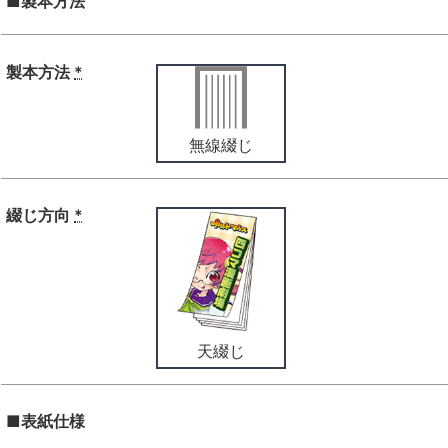
■製本方法
製本方法
*
無線綴じ
綴じ方向
*
天綴じ
■表紙仕様