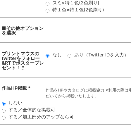
スミ×特１色(2色刷り)
特１色×特１色(2色刷り)
■その他オプション
を選択
プリントマウスの
なし
あり（Twitter IDを入力）
twitterをフォロー
&RTでポスタープレ
ゼント！
*
作品HP掲載
*
作品をHPやカタログに掲載協力 ※利用の際
だいてから掲載いたします。
しない
する／全体的な掲載可
する／加工部分のアップなら可