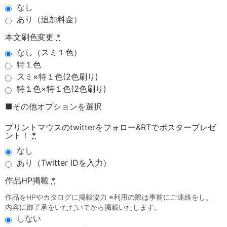
なし
あり（追加料金）
本文刷色変更
*
なし（スミ１色）
特１色
スミ×特１色(2色刷り)
特１色×特１色(2色刷り)
■その他オプションを選択
プリントマウスのtwitterをフォロー&RTでポスタープレゼ
ント！
*
なし
あり（Twitter IDを入力）
作品HP掲載
*
作品をHPやカタログに掲載協力 ※利用の際は事前にご連絡をし、
内容に御了承をいただいてから掲載いたします。
しない