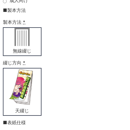
成人向け
■製本方法
製本方法
*
無線綴じ
綴じ方向
*
天綴じ
■表紙仕様