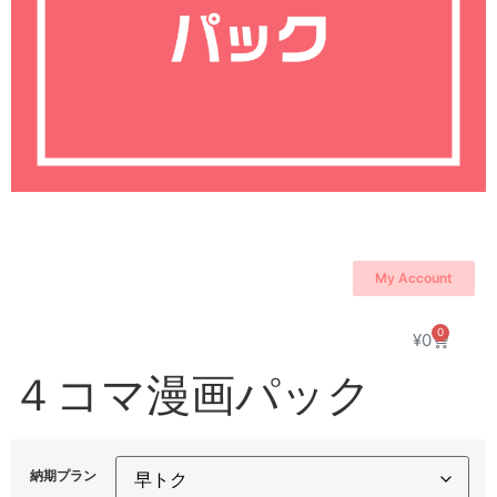
My Account
0
¥
0
４コマ漫画パック
納期プラン