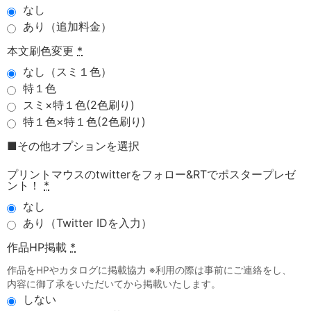
なし
あり（追加料金）
本文刷色変更
*
なし（スミ１色）
特１色
スミ×特１色(2色刷り)
特１色×特１色(2色刷り)
■その他オプションを選択
プリントマウスのtwitterをフォロー&RTでポスタープレゼ
ント！
*
なし
あり（Twitter IDを入力）
作品HP掲載
*
作品をHPやカタログに掲載協力 ※利用の際は事前にご連絡をし、
内容に御了承をいただいてから掲載いたします。
しない