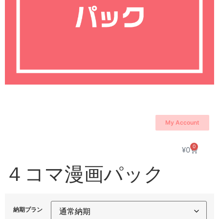
My Account
0
¥
0
４コマ漫画パック
納期プラン