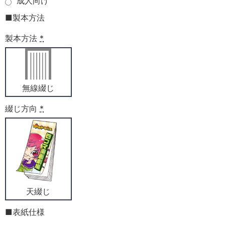
成人向け
■製本方法
製本方法
*
無線綴じ
綴じ方向
*
天綴じ
■表紙仕様