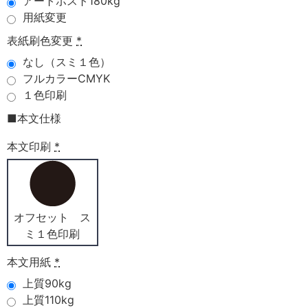
アートポスト180kg
用紙変更
表紙刷色変更
*
なし（スミ１色）
フルカラーCMYK
１色印刷
■本文仕様
本文印刷
*
オフセット ス
ミ１色印刷
本文用紙
*
上質90kg
上質110kg