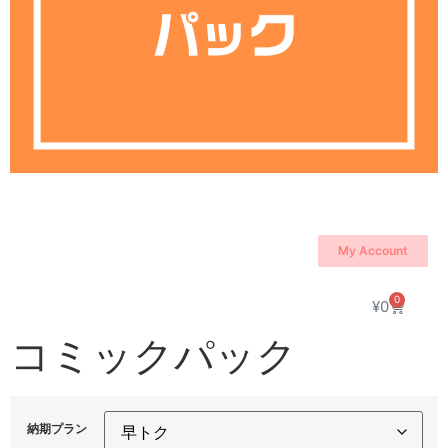
My Account
0
¥
0
コミックパック
納期プラン