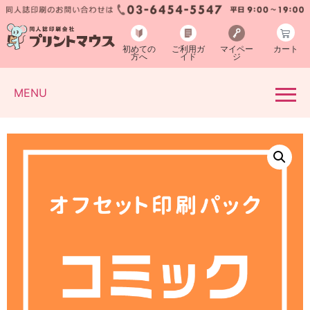
初めての
ご利用ガ
マイペー
カート
方へ
イド
ジ
MENU