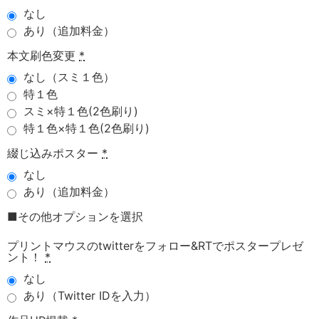
なし
あり（追加料金）
本文刷色変更
*
なし（スミ１色）
特１色
スミ×特１色(2色刷り)
特１色×特１色(2色刷り)
綴じ込みポスター
*
なし
あり（追加料金）
■その他オプションを選択
プリントマウスのtwitterをフォロー&RTでポスタープレゼ
ント！
*
なし
あり（Twitter IDを入力）