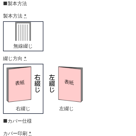
■製本方法
製本方法
*
無線綴じ
綴じ方向
*
右綴じ
左綴じ
■カバー仕様
カバー印刷
*