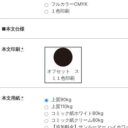
フルカラーCMYK
１色印刷
■本文仕様
本文印刷
*
オフセット ス
ミ１色印刷
本文用紙
*
上質90kg
上質110kg
コミック紙ホワイト80kg
コミック紙クリーム80kg
【追加料金】サンルーマー ハイホワイト