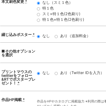
本文刷色変更
*
なし（スミ１色）
特１色
スミ×特１色(2色刷り)
特１色×特１色(2色刷り)
綴じ込みポスター
*
なし
あり（追加料金）
■その他オプション
を選択
プリントマウスの
なし
あり（Twitter IDを入力）
twitterをフォロー
&RTでポスタープレ
ゼント！
*
作品HP掲載
*
作品をHPやカタログに掲載協力 ※利用の際
だいてから掲載いたします。