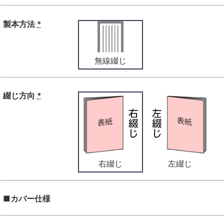
製本方法
*
無線綴じ
綴じ方向
*
右綴じ
左綴じ
■カバー仕様