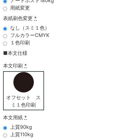
アートポスト180kg
用紙変更
表紙刷色変更
*
なし（スミ１色）
フルカラーCMYK
１色印刷
■本文仕様
本文印刷
*
オフセット ス
ミ１色印刷
本文用紙
*
上質90kg
上質110kg