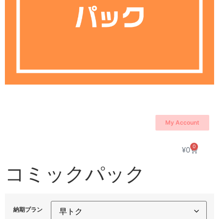
My Account
0
¥
0
コミックパック
納期プラン