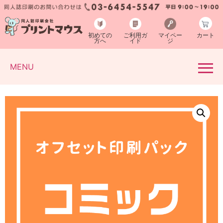
初めての
ご利用ガ
マイペー
カート
方へ
イド
ジ
MENU