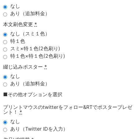
なし
あり（追加料金）
本文刷色変更
*
なし（スミ１色）
特１色
スミ×特１色(2色刷り)
特１色×特１色(2色刷り)
綴じ込みポスター
*
なし
あり（追加料金）
■その他オプションを選択
プリントマウスのtwitterをフォロー&RTでポスタープレゼ
ント！
*
なし
あり（Twitter IDを入力）