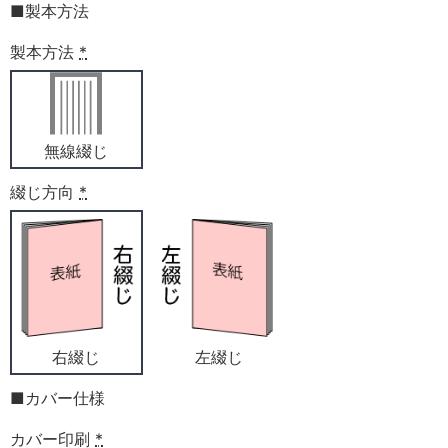
■製本方法
製本方法
*
無線綴じ
綴じ方向
*
右綴じ
左綴じ
■カバー仕様
カバー印刷
*