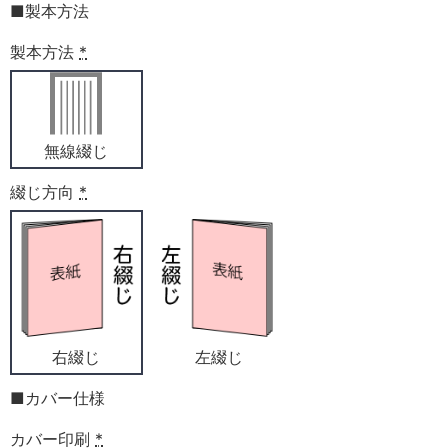
■製本方法
製本方法
*
無線綴じ
綴じ方向
*
右綴じ
左綴じ
■カバー仕様
カバー印刷
*