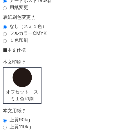
アートポスト180kg
用紙変更
表紙刷色変更
*
なし（スミ１色）
フルカラーCMYK
１色印刷
■本文仕様
本文印刷
*
オフセット ス
ミ１色印刷
本文用紙
*
上質90kg
上質110kg