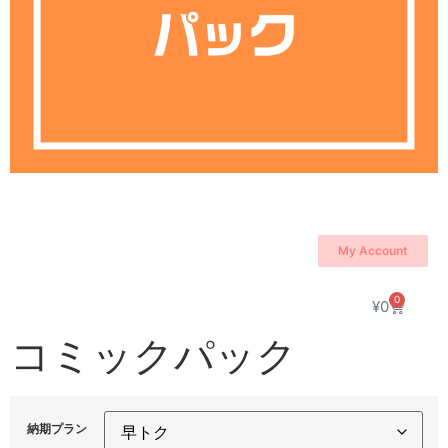
My Account
0
¥
0
コミックパック
納期プラン