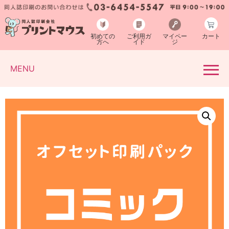
初めての
ご利用ガ
マイペー
カート
方へ
イド
ジ
MENU