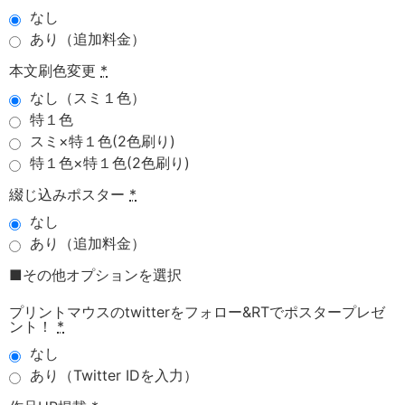
なし
あり（追加料金）
本文刷色変更
*
なし（スミ１色）
特１色
スミ×特１色(2色刷り)
特１色×特１色(2色刷り)
綴じ込みポスター
*
なし
あり（追加料金）
■その他オプションを選択
プリントマウスのtwitterをフォロー&RTでポスタープレゼ
ント！
*
なし
あり（Twitter IDを入力）