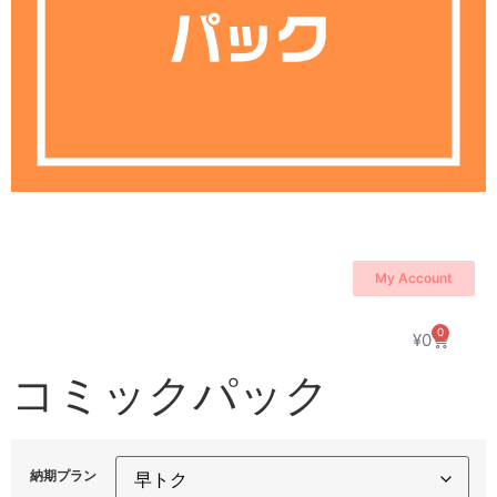
My Account
0
¥
0
コミックパック
納期プラン