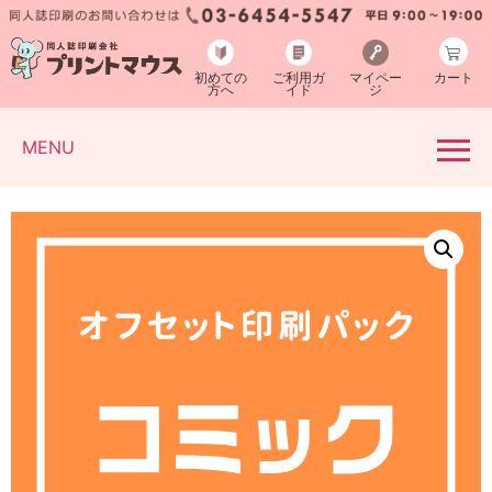
初めての
ご利用ガ
マイペー
カート
方へ
イド
ジ
MENU