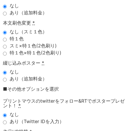
なし
あり（追加料金）
本文刷色変更
*
なし（スミ１色）
特１色
スミ×特１色(2色刷り)
特１色×特１色(2色刷り)
綴じ込みポスター
*
なし
あり（追加料金）
■その他オプションを選択
プリントマウスのtwitterをフォロー&RTでポスタープレゼ
ント！
*
なし
あり（Twitter IDを入力）