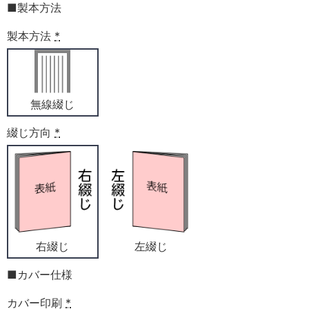
■製本方法
製本方法
*
無線綴じ
綴じ方向
*
右綴じ
左綴じ
■カバー仕様
カバー印刷
*