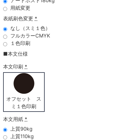
アートポスト180kg
用紙変更
表紙刷色変更
*
なし（スミ１色）
フルカラーCMYK
１色印刷
■本文仕様
本文印刷
*
オフセット ス
ミ１色印刷
本文用紙
*
上質90kg
上質110kg