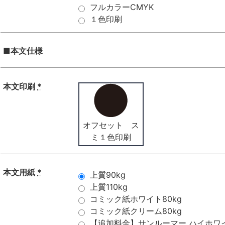
フルカラーCMYK
１色印刷
■本文仕様
本文印刷
*
オフセット ス
ミ１色印刷
本文用紙
*
上質90kg
上質110kg
コミック紙ホワイト80kg
コミック紙クリーム80kg
【追加料金】サンルーマー ハイホワイト