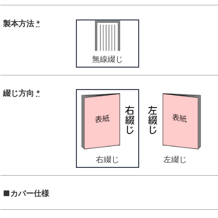
製本方法
*
無線綴じ
綴じ方向
*
右綴じ
左綴じ
■カバー仕様