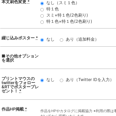
本文刷色変更
*
なし（スミ１色）
特１色
スミ×特１色(2色刷り)
特１色×特１色(2色刷り)
綴じ込みポスター
*
なし
あり（追加料金）
■その他オプション
を選択
プリントマウスの
なし
あり（Twitter IDを入力）
twitterをフォロー
&RTでポスタープレ
ゼント！
*
作品HP掲載
*
作品をHPやカタログに掲載協力 ※利用の際
だいてから掲載いたします。