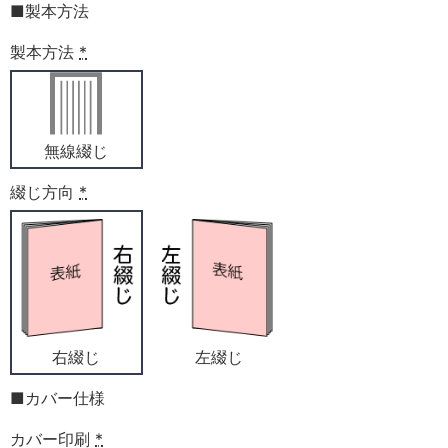
■製本方法
製本方法
*
無線綴じ
綴じ方向
*
右綴じ
左綴じ
■カバー仕様
カバー印刷
*