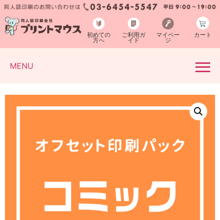
初めての
ご利用ガ
マイペー
カート
方へ
イド
ジ
MENU