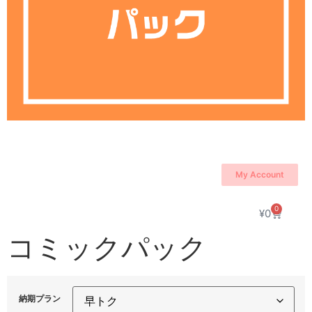
My Account
0
¥
0
コミックパック
納期プラン