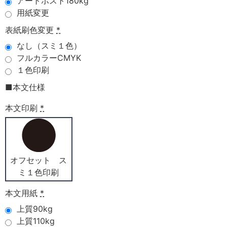
アートポスト180kg
用紙変更
表紙刷色変更
*
なし（スミ１色）
フルカラーCMYK
１色印刷
■本文仕様
本文印刷
*
オフセット ス
ミ１色印刷
本文用紙
*
上質90kg
上質110kg