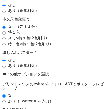
なし
あり（追加料金）
本文刷色変更
*
なし（スミ１色）
特１色
スミ×特１色(2色刷り)
特１色×特１色(2色刷り)
綴じ込みポスター
*
なし
あり（追加料金）
■その他オプションを選択
プリントマウスのtwitterをフォロー&RTでポスタープレゼ
ント！
*
なし
あり（Twitter IDを入力）