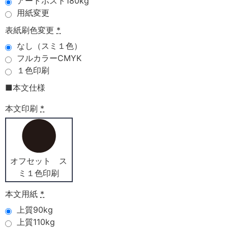
アートポスト180kg
用紙変更
表紙刷色変更
*
なし（スミ１色）
フルカラーCMYK
１色印刷
■本文仕様
本文印刷
*
オフセット ス
ミ１色印刷
本文用紙
*
上質90kg
上質110kg