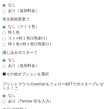
なし
あり（追加料金）
本文刷色変更
*
なし（スミ１色）
特１色
スミ×特１色(2色刷り)
特１色×特１色(2色刷り)
綴じ込みポスター
*
なし
あり（追加料金）
■その他オプションを選択
プリントマウスのtwitterをフォロー&RTでポスタープレゼ
ント！
*
なし
あり（Twitter IDを入力）