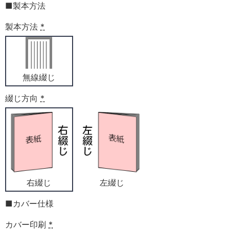
■製本方法
製本方法
*
無線綴じ
綴じ方向
*
右綴じ
左綴じ
■カバー仕様
カバー印刷
*