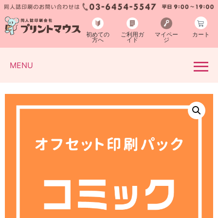
初めての
ご利用ガ
マイペー
カート
方へ
イド
ジ
MENU