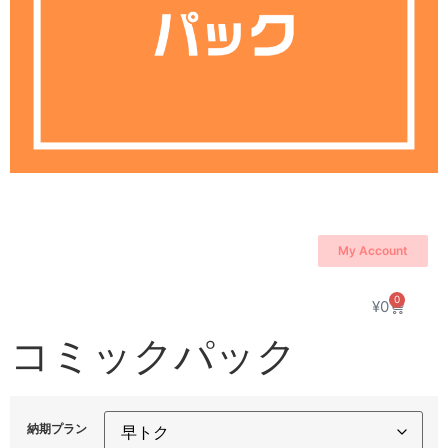
My Account
0
¥
0
コミックパック
納期プラン