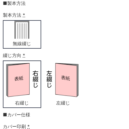
■製本方法
製本方法
*
無線綴じ
綴じ方向
*
右綴じ
左綴じ
■カバー仕様
カバー印刷
*