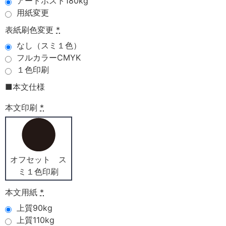
アートポスト180kg
用紙変更
表紙刷色変更
*
なし（スミ１色）
フルカラーCMYK
１色印刷
■本文仕様
本文印刷
*
オフセット ス
ミ１色印刷
本文用紙
*
上質90kg
上質110kg