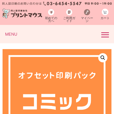
初めての
ご利用ガ
マイペー
カート
方へ
イド
ジ
MENU