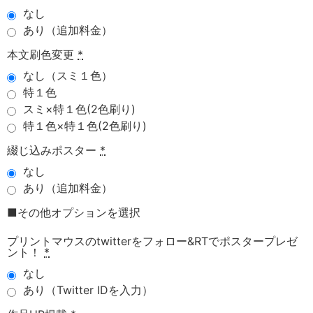
なし
あり（追加料金）
本文刷色変更
*
なし（スミ１色）
特１色
スミ×特１色(2色刷り)
特１色×特１色(2色刷り)
綴じ込みポスター
*
なし
あり（追加料金）
■その他オプションを選択
プリントマウスのtwitterをフォロー&RTでポスタープレゼ
ント！
*
なし
あり（Twitter IDを入力）