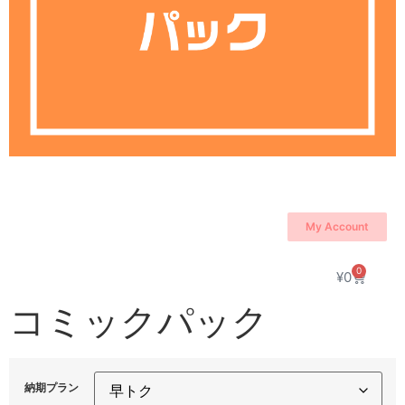
My Account
0
¥
0
コミックパック
納期プラン