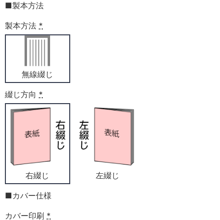
■製本方法
製本方法
*
無線綴じ
綴じ方向
*
右綴じ
左綴じ
■カバー仕様
カバー印刷
*