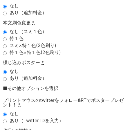
なし
あり（追加料金）
本文刷色変更
*
なし（スミ１色）
特１色
スミ×特１色(2色刷り)
特１色×特１色(2色刷り)
綴じ込みポスター
*
なし
あり（追加料金）
■その他オプションを選択
プリントマウスのtwitterをフォロー&RTでポスタープレゼ
ント！
*
なし
あり（Twitter IDを入力）