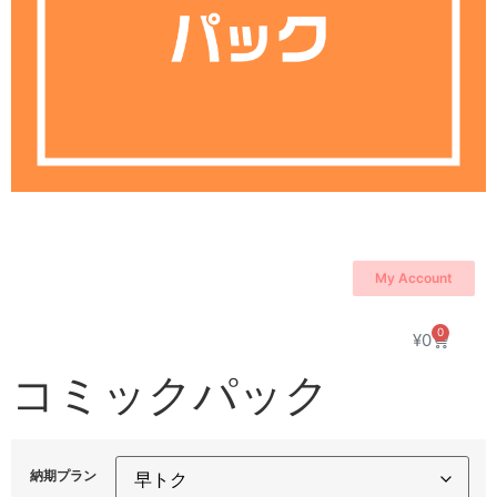
My Account
0
¥
0
コミックパック
納期プラン