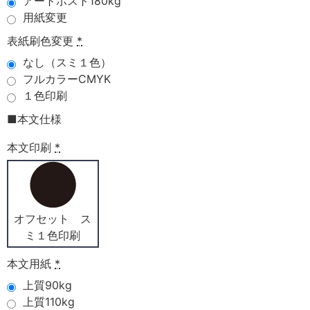
アートポスト180kg
用紙変更
表紙刷色変更
*
なし（スミ１色）
フルカラーCMYK
１色印刷
■本文仕様
本文印刷
*
オフセット ス
ミ１色印刷
本文用紙
*
上質90kg
上質110kg