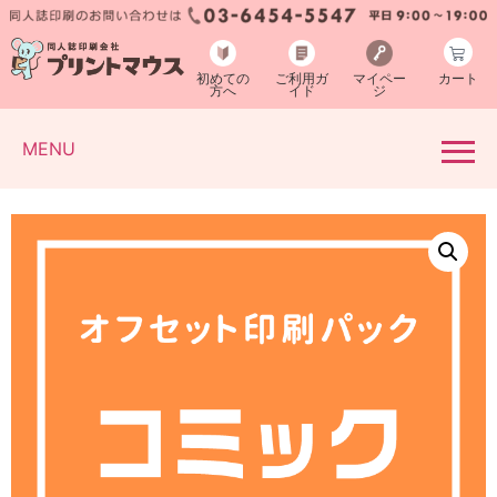
初めての
ご利用ガ
マイペー
カート
方へ
イド
ジ
MENU