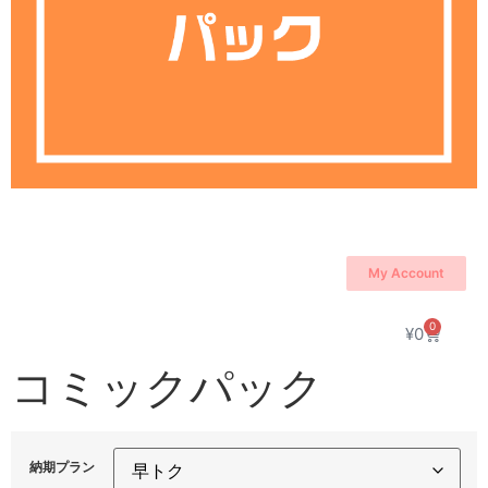
My Account
0
¥
0
コミックパック
納期プラン