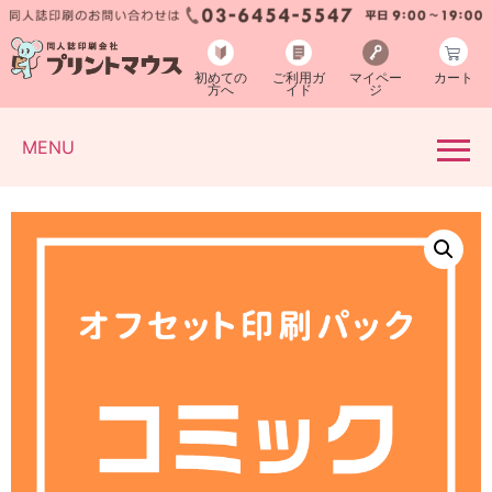
初めての
ご利用ガ
マイペー
カート
方へ
イド
ジ
MENU