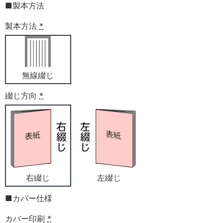
■製本方法
製本方法
*
無線綴じ
綴じ方向
*
右綴じ
左綴じ
■カバー仕様
カバー印刷
*