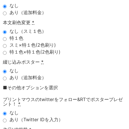
なし
あり（追加料金）
本文刷色変更
*
なし（スミ１色）
特１色
スミ×特１色(2色刷り)
特１色×特１色(2色刷り)
綴じ込みポスター
*
なし
あり（追加料金）
■その他オプションを選択
プリントマウスのtwitterをフォロー&RTでポスタープレゼ
ント！
*
なし
あり（Twitter IDを入力）