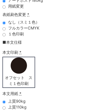
アートポスト180kg
用紙変更
表紙刷色変更
*
なし（スミ１色）
フルカラーCMYK
１色印刷
■本文仕様
本文印刷
*
オフセット ス
ミ１色印刷
本文用紙
*
上質90kg
上質110kg