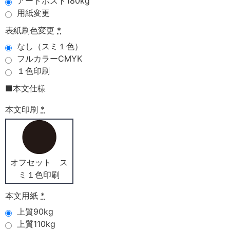
アートポスト180kg
用紙変更
表紙刷色変更
*
なし（スミ１色）
フルカラーCMYK
１色印刷
■本文仕様
本文印刷
*
オフセット ス
ミ１色印刷
本文用紙
*
上質90kg
上質110kg