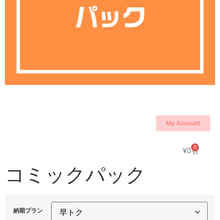
My Account
0
¥
0
コミックパック
納期プラン