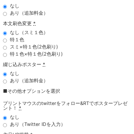
なし
あり（追加料金）
本文刷色変更
*
なし（スミ１色）
特１色
スミ×特１色(2色刷り)
特１色×特１色(2色刷り)
綴じ込みポスター
*
なし
あり（追加料金）
■その他オプションを選択
プリントマウスのtwitterをフォロー&RTでポスタープレゼ
ント！
*
なし
あり（Twitter IDを入力）