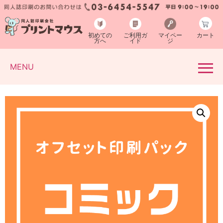
初めての
ご利用ガ
マイペー
カート
方へ
イド
ジ
MENU