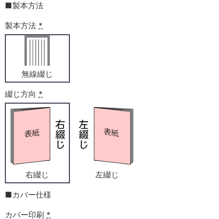
■製本方法
製本方法
*
無線綴じ
綴じ方向
*
右綴じ
左綴じ
■カバー仕様
カバー印刷
*