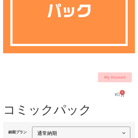
My Account
0
¥
0
コミックパック
納期プラン