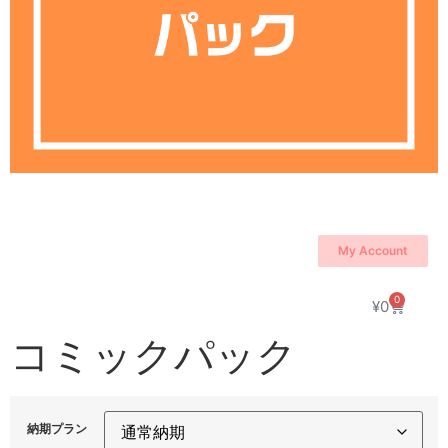
My Account
0
¥
0
コミックパック
納期プラン