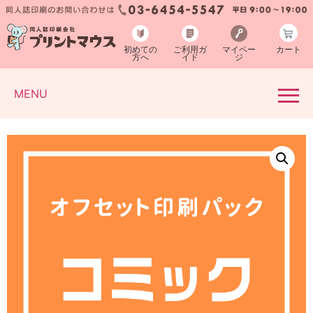
初めての
ご利用ガ
マイペー
カート
方へ
イド
ジ
MENU