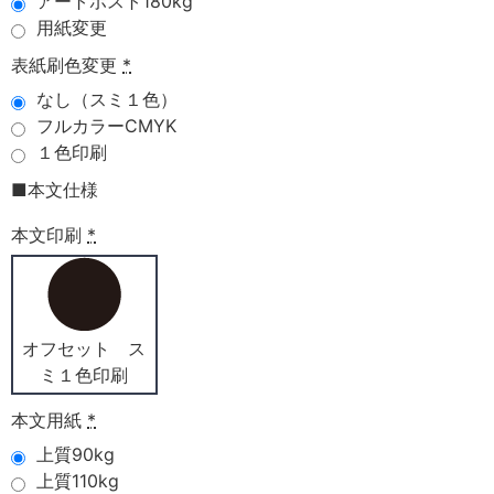
アートポスト180kg
用紙変更
表紙刷色変更
*
なし（スミ１色）
フルカラーCMYK
１色印刷
■本文仕様
本文印刷
*
オフセット ス
ミ１色印刷
本文用紙
*
上質90kg
上質110kg