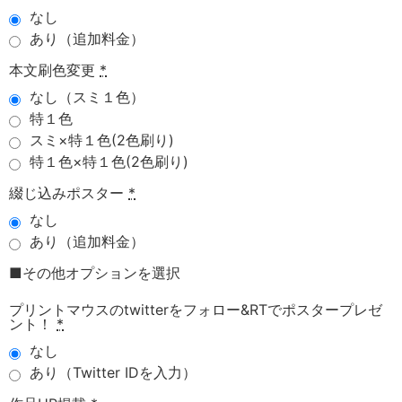
なし
あり（追加料金）
本文刷色変更
*
なし（スミ１色）
特１色
スミ×特１色(2色刷り)
特１色×特１色(2色刷り)
綴じ込みポスター
*
なし
あり（追加料金）
■その他オプションを選択
プリントマウスのtwitterをフォロー&RTでポスタープレゼ
ント！
*
なし
あり（Twitter IDを入力）