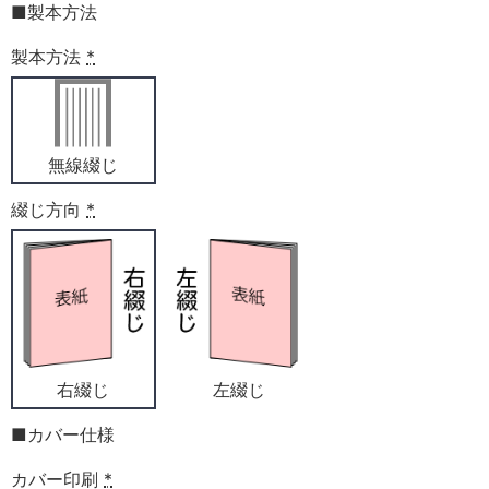
■製本方法
製本方法
*
無線綴じ
綴じ方向
*
右綴じ
左綴じ
■カバー仕様
カバー印刷
*