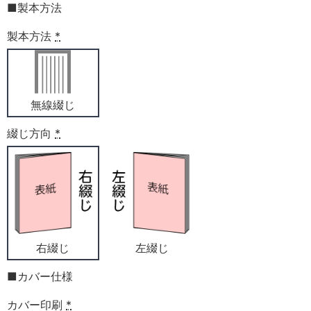
■製本方法
製本方法
*
無線綴じ
綴じ方向
*
右綴じ
左綴じ
■カバー仕様
カバー印刷
*