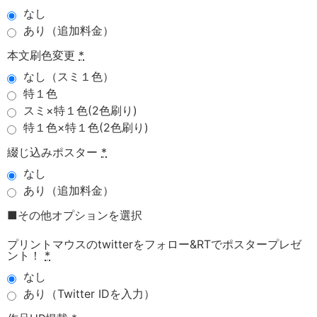
なし
あり（追加料金）
本文刷色変更
*
なし（スミ１色）
特１色
スミ×特１色(2色刷り)
特１色×特１色(2色刷り)
綴じ込みポスター
*
なし
あり（追加料金）
■その他オプションを選択
プリントマウスのtwitterをフォロー&RTでポスタープレゼ
ント！
*
なし
あり（Twitter IDを入力）