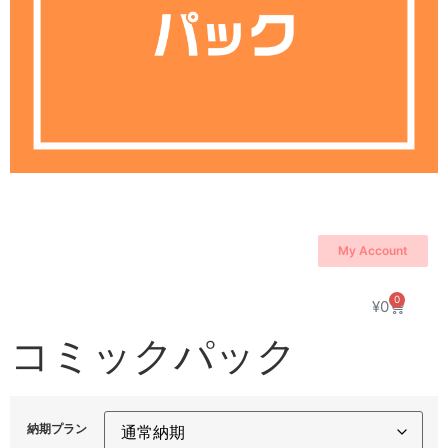
My Account
0
¥
0
コミックパック
納期プラン