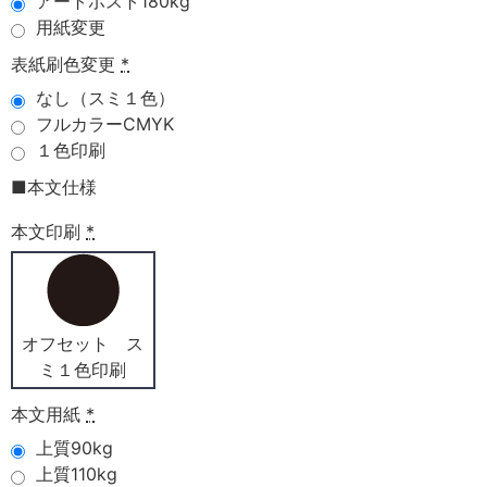
アートポスト180kg
用紙変更
表紙刷色変更
*
なし（スミ１色）
フルカラーCMYK
１色印刷
■本文仕様
本文印刷
*
オフセット ス
ミ１色印刷
本文用紙
*
上質90kg
上質110kg