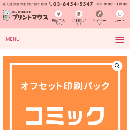
初めての
ご利用ガ
マイペー
カート
方へ
イド
ジ
MENU