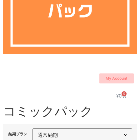
My Account
0
¥
0
コミックパック
納期プラン