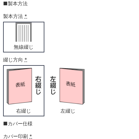
■製本方法
製本方法
*
無線綴じ
綴じ方向
*
右綴じ
左綴じ
■カバー仕様
カバー印刷
*