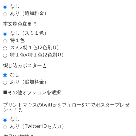
なし
あり（追加料金）
本文刷色変更
*
なし（スミ１色）
特１色
スミ×特１色(2色刷り)
特１色×特１色(2色刷り)
綴じ込みポスター
*
なし
あり（追加料金）
■その他オプションを選択
プリントマウスのtwitterをフォロー&RTでポスタープレゼ
ント！
*
なし
あり（Twitter IDを入力）