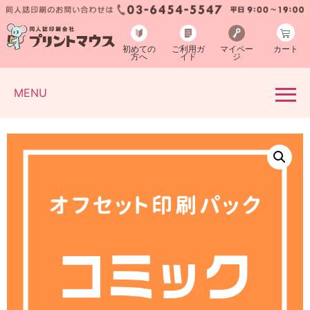
初めての
ご利用ガ
マイペー
カート
方へ
イド
ジ
MENU