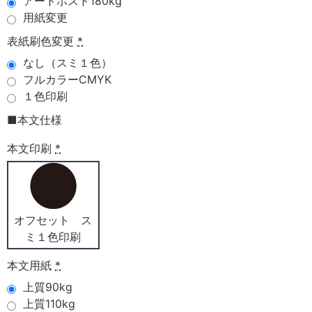
アートポスト180kg
用紙変更
表紙刷色変更
*
なし（スミ１色）
フルカラーCMYK
１色印刷
■本文仕様
本文印刷
*
オフセット ス
ミ１色印刷
本文用紙
*
上質90kg
上質110kg