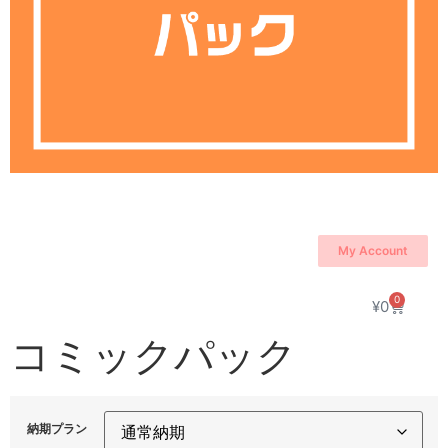
My Account
0
¥
0
コミックパック
納期プラン