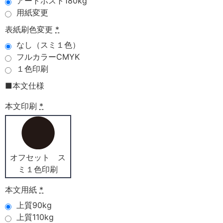
アートポスト180kg
用紙変更
表紙刷色変更
*
なし（スミ１色）
フルカラーCMYK
１色印刷
■本文仕様
本文印刷
*
オフセット ス
ミ１色印刷
本文用紙
*
上質90kg
上質110kg