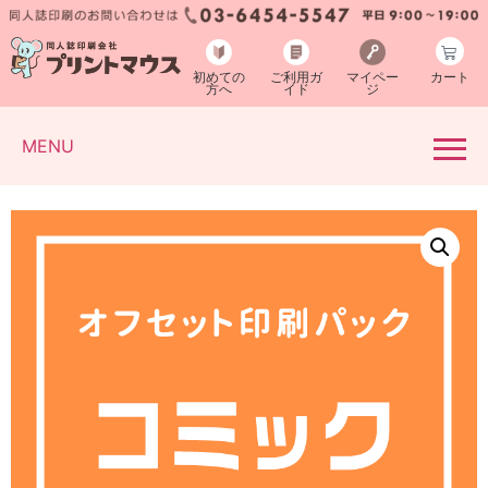
初めての
ご利用ガ
マイペー
カート
方へ
イド
ジ
MENU