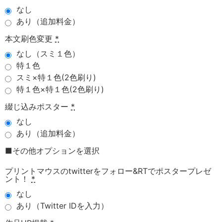
なし
あり（追加料金）
本文刷色変更
*
なし（スミ１色）
特１色
スミ×特１色(2色刷り)
特１色×特１色(2色刷り)
綴じ込みポスター
*
なし
あり（追加料金）
■その他オプションを選択
プリントマウスのtwitterをフォロー&RTでポスタープレゼ
ント！
*
なし
あり（Twitter IDを入力）