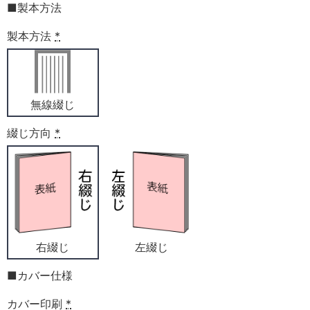
■製本方法
製本方法
*
無線綴じ
綴じ方向
*
右綴じ
左綴じ
■カバー仕様
カバー印刷
*