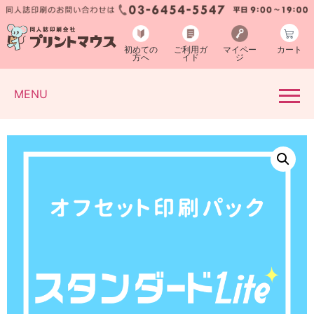
初めての
ご利用ガ
マイペー
カート
方へ
イド
ジ
MENU