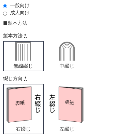
一般向け
成人向け
■製本方法
製本方法
*
無線綴じ
中綴じ
綴じ方向
*
右綴じ
左綴じ