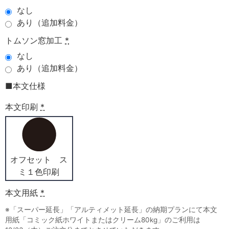
なし
あり（追加料金）
トムソン窓加工
*
なし
あり（追加料金）
■本文仕様
本文印刷
*
オフセット ス
ミ１色印刷
本文用紙
*
※「スーパー延長」「アルティメット延長」の納期プランにて本文
用紙「コミック紙ホワイトまたはクリーム80kg」のご利用は