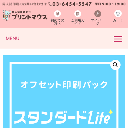
初めての
ご利用ガ
マイペー
カート
方へ
イド
ジ
MENU