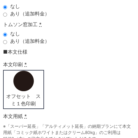
なし
あり（追加料金）
トムソン窓加工
*
なし
あり（追加料金）
■本文仕様
本文印刷
*
オフセット ス
ミ１色印刷
本文用紙
*
※「スーパー延長」「アルティメット延長」の納期プランにて本文
用紙「コミック紙ホワイトまたはクリーム80kg」のご利用は