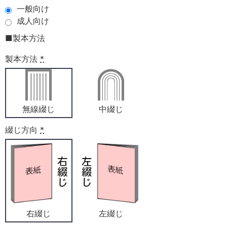
一般向け
成人向け
■製本方法
製本方法
*
無線綴じ
中綴じ
綴じ方向
*
右綴じ
左綴じ