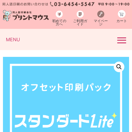
初めての
ご利用ガ
マイペー
カート
方へ
イド
ジ
MENU