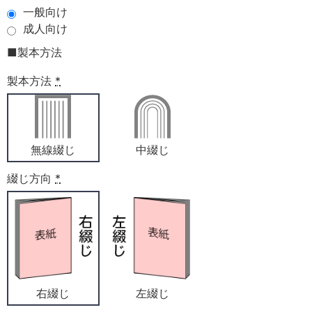
一般向け
成人向け
■製本方法
製本方法
*
無線綴じ
中綴じ
綴じ方向
*
右綴じ
左綴じ