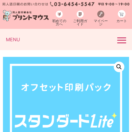
初めての
ご利用ガ
マイペー
カート
方へ
イド
ジ
MENU