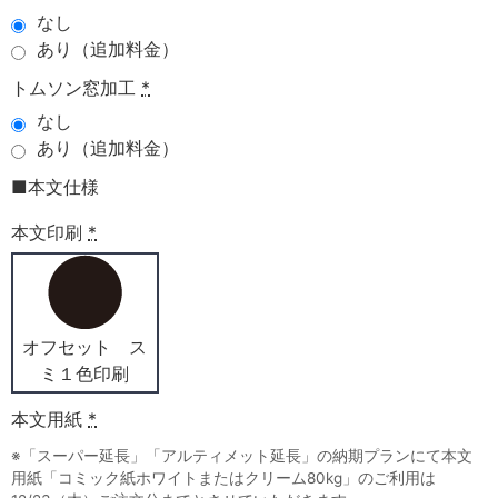
なし
あり（追加料金）
トムソン窓加工
*
なし
あり（追加料金）
■本文仕様
本文印刷
*
オフセット ス
ミ１色印刷
本文用紙
*
※「スーパー延長」「アルティメット延長」の納期プランにて本文
用紙「コミック紙ホワイトまたはクリーム80kg」のご利用は