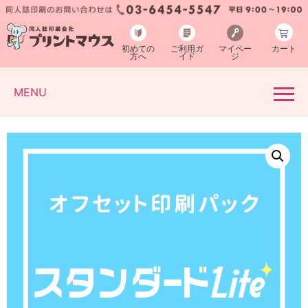
初めての
ご利用ガ
マイペー
カート
方へ
イド
ジ
MENU