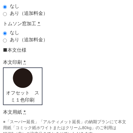
なし
あり（追加料金）
トムソン窓加工
*
なし
あり（追加料金）
■本文仕様
本文印刷
*
オフセット ス
ミ１色印刷
本文用紙
*
※「スーパー延長」「アルティメット延長」の納期プランにて本文
用紙「コミック紙ホワイトまたはクリーム80kg」のご利用は