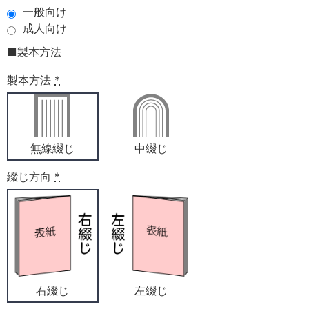
一般向け
成人向け
■製本方法
製本方法
*
無線綴じ
中綴じ
綴じ方向
*
右綴じ
左綴じ