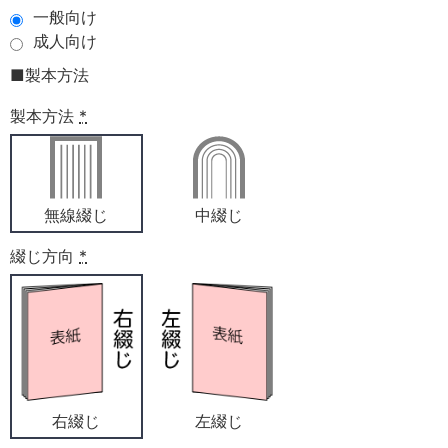
一般向け
成人向け
■製本方法
製本方法
*
無線綴じ
中綴じ
綴じ方向
*
右綴じ
左綴じ