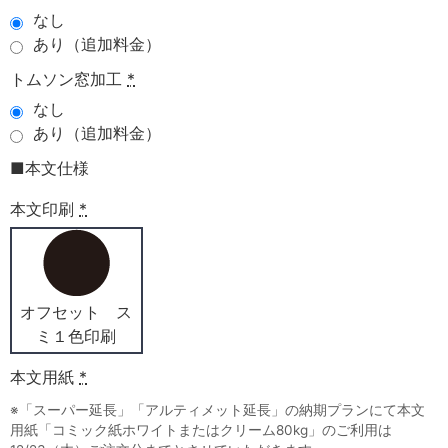
なし
あり（追加料金）
トムソン窓加工
*
なし
あり（追加料金）
■本文仕様
本文印刷
*
オフセット ス
ミ１色印刷
本文用紙
*
※「スーパー延長」「アルティメット延長」の納期プランにて本文
用紙「コミック紙ホワイトまたはクリーム80kg」のご利用は