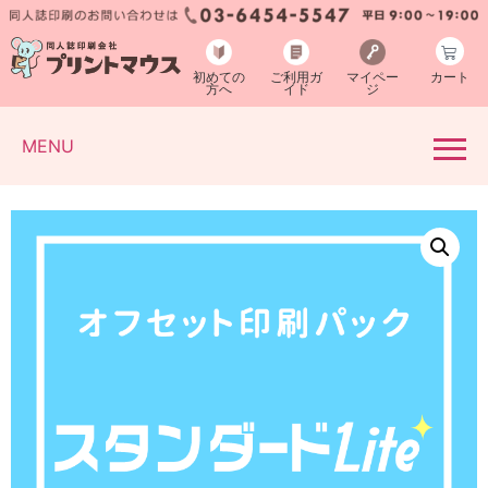
初めての
ご利用ガ
マイペー
カート
方へ
イド
ジ
MENU