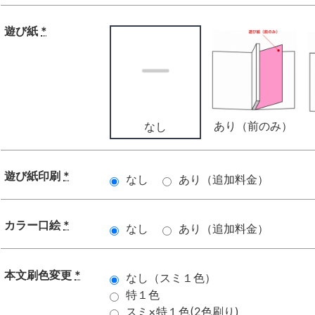
遊び紙
*
あり（前のみ）
なし
遊び紙印刷
*
なし
あり（追加料金）
カラー口絵
*
なし
あり（追加料金）
本文刷色変更
*
なし（スミ１色）
特１色
スミ×特１色(2色刷り)