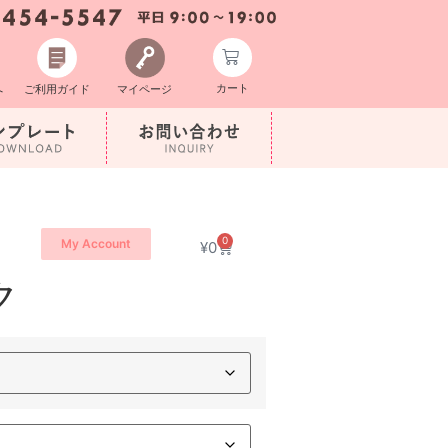
カート
へ
ご利用ガイド
マイページ
0
My Account
¥
0
ク