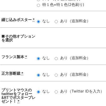
特１色×特１色(2色刷り)
綴じ込みポスター
*
なし
あり（追加料金）
■その他オプション
を選択
フランス製本
*
なし
あり（追加料金）
正方形断裁
*
なし
あり（追加料金）
プリントマウスの
なし
あり（Twitter IDを入力）
twitterをフォロー
&RTでポスタープレ
ゼント！
*