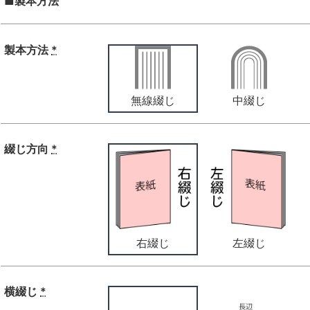
■製本方法
製本方法
*
無線綴じ
中綴じ
綴じ方向
*
右綴じ
左綴じ
横綴じ
*