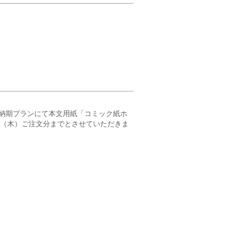
納期プランにて本文用紙「コミック紙ホ
23（木）ご注文分までとさせていただきま