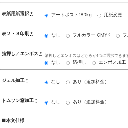
表紙用紙選択
*
アートポスト180kg
用紙変更
表２・３印刷
*
なし
フルカラー CMYK
フ
箔押し／エンボス
*
箔押しとエンボスはどちらか1つに選択できま
なし
箔押し
エンボス加工
ジェル加工
*
なし
あり（追加料金）
トムソン窓加工
*
なし
あり（追加料金）
■本文仕様