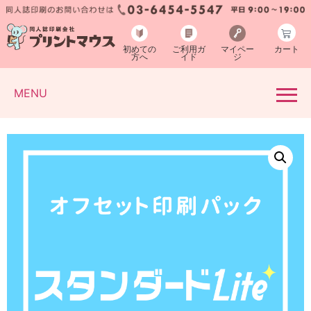
初めての
ご利用ガ
マイペー
カート
方へ
イド
ジ
MENU