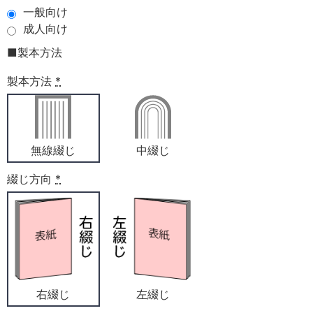
一般向け
成人向け
■製本方法
製本方法
*
無線綴じ
中綴じ
綴じ方向
*
右綴じ
左綴じ