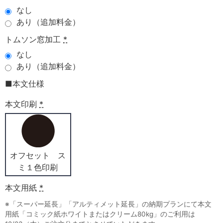
なし
あり（追加料金）
トムソン窓加工
*
なし
あり（追加料金）
■本文仕様
本文印刷
*
オフセット ス
ミ１色印刷
本文用紙
*
※「スーパー延長」「アルティメット延長」の納期プランにて本文
用紙「コミック紙ホワイトまたはクリーム80kg」のご利用は