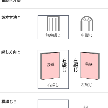
■製本方法
製本方法
*
無線綴じ
中綴じ
綴じ方向
*
右綴じ
左綴じ
横綴じ
*