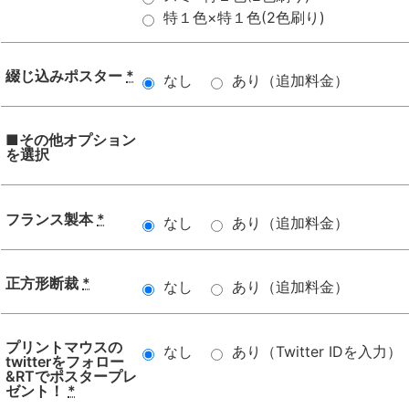
特１色×特１色(2色刷り)
綴じ込みポスター
*
なし
あり（追加料金）
■その他オプション
を選択
フランス製本
*
なし
あり（追加料金）
正方形断裁
*
なし
あり（追加料金）
プリントマウスの
なし
あり（Twitter IDを入力）
twitterをフォロー
&RTでポスタープレ
ゼント！
*