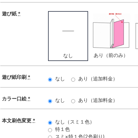
遊び紙
*
あり（前のみ）
なし
遊び紙印刷
*
なし
あり（追加料金）
カラー口絵
*
なし
あり（追加料金）
本文刷色変更
*
なし（スミ１色）
特１色
スミ×特１色(2色刷り)