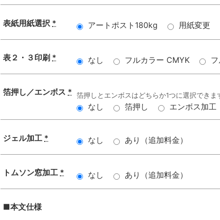
表紙用紙選択
*
アートポスト180kg
用紙変更
表２・３印刷
*
なし
フルカラー CMYK
フ
箔押し／エンボス
*
箔押しとエンボスはどちらか1つに選択できま
なし
箔押し
エンボス加工
ジェル加工
*
なし
あり（追加料金）
トムソン窓加工
*
なし
あり（追加料金）
■本文仕様