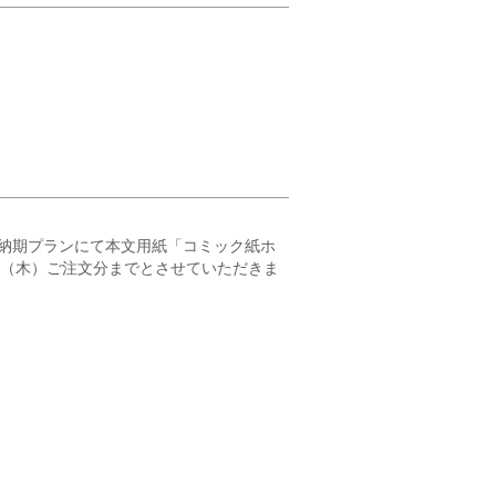
納期プランにて本文用紙「コミック紙ホ
23（木）ご注文分までとさせていただきま