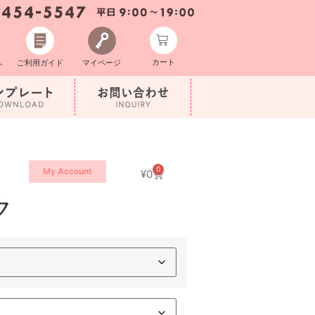
カート
へ
ご利用ガイド
マイページ
0
My Account
¥
0
ク