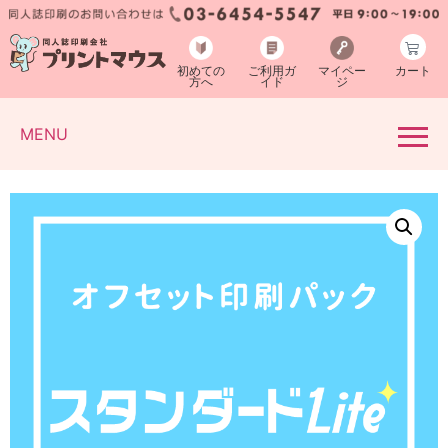
初めての
ご利用ガ
マイペー
カート
方へ
イド
ジ
MENU