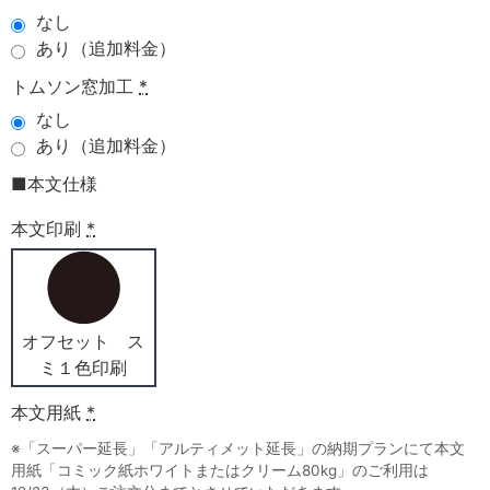
なし
あり（追加料金）
トムソン窓加工
*
なし
あり（追加料金）
■本文仕様
本文印刷
*
オフセット ス
ミ１色印刷
本文用紙
*
※「スーパー延長」「アルティメット延長」の納期プランにて本文
用紙「コミック紙ホワイトまたはクリーム80kg」のご利用は