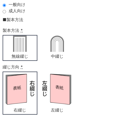
一般向け
成人向け
■製本方法
製本方法
*
無線綴じ
中綴じ
綴じ方向
*
右綴じ
左綴じ