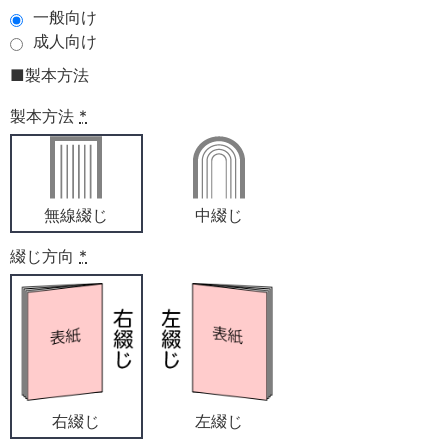
一般向け
成人向け
■製本方法
製本方法
*
無線綴じ
中綴じ
綴じ方向
*
右綴じ
左綴じ