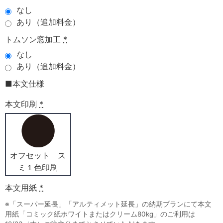
なし
あり（追加料金）
トムソン窓加工
*
なし
あり（追加料金）
■本文仕様
本文印刷
*
オフセット ス
ミ１色印刷
本文用紙
*
※「スーパー延長」「アルティメット延長」の納期プランにて本文
用紙「コミック紙ホワイトまたはクリーム80kg」のご利用は