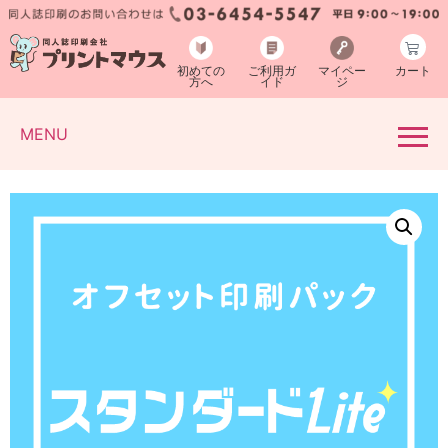
初めての
ご利用ガ
マイペー
カート
方へ
イド
ジ
MENU