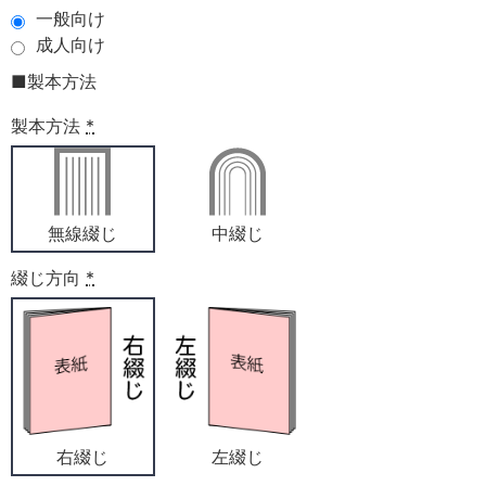
一般向け
成人向け
■製本方法
製本方法
*
無線綴じ
中綴じ
綴じ方向
*
右綴じ
左綴じ