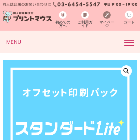
初めての
ご利用ガ
マイペー
カート
方へ
イド
ジ
MENU