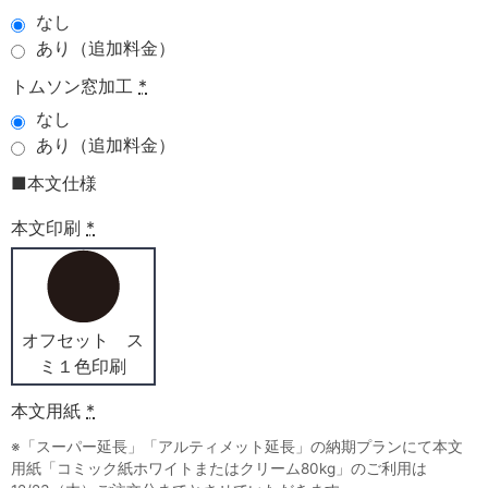
なし
あり（追加料金）
トムソン窓加工
*
なし
あり（追加料金）
■本文仕様
本文印刷
*
オフセット ス
ミ１色印刷
本文用紙
*
※「スーパー延長」「アルティメット延長」の納期プランにて本文
用紙「コミック紙ホワイトまたはクリーム80kg」のご利用は