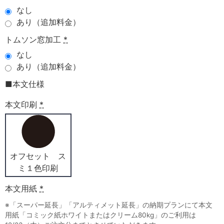
なし
あり（追加料金）
トムソン窓加工
*
なし
あり（追加料金）
■本文仕様
本文印刷
*
オフセット ス
ミ１色印刷
本文用紙
*
※「スーパー延長」「アルティメット延長」の納期プランにて本文
用紙「コミック紙ホワイトまたはクリーム80kg」のご利用は