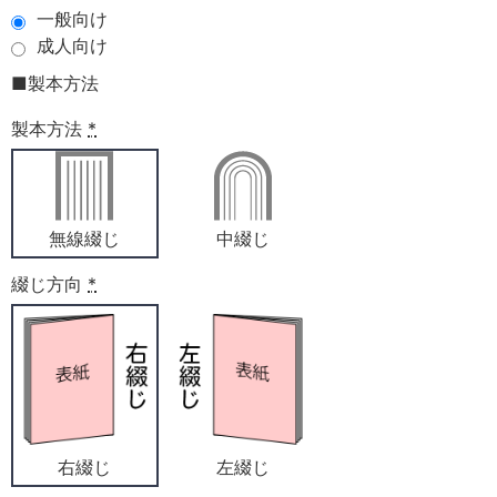
一般向け
成人向け
■製本方法
製本方法
*
無線綴じ
中綴じ
綴じ方向
*
右綴じ
左綴じ