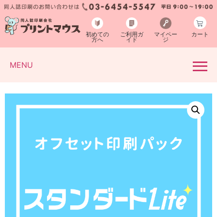
初めての
ご利用ガ
マイペー
カート
方へ
イド
ジ
MENU