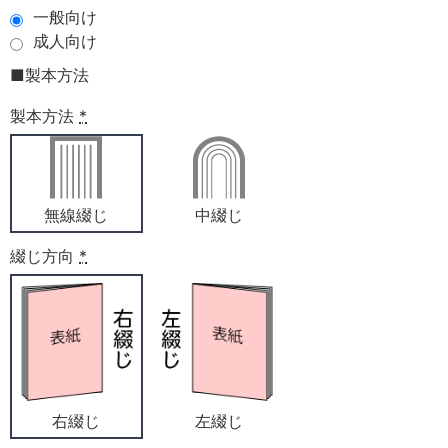
一般向け
成人向け
■製本方法
製本方法
*
無線綴じ
中綴じ
綴じ方向
*
右綴じ
左綴じ