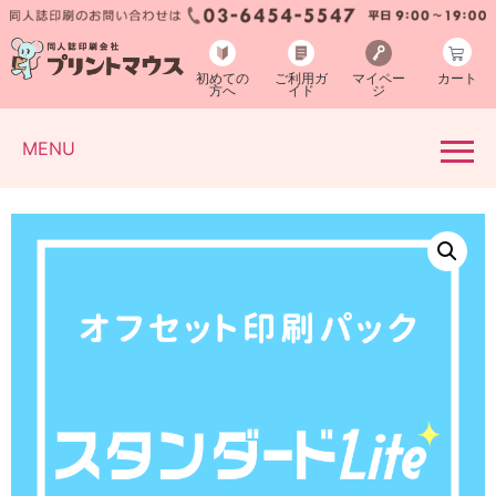
初めての
ご利用ガ
マイペー
カート
方へ
イド
ジ
MENU