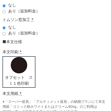
なし
あり（追加料金）
トムソン窓加工
*
なし
あり（追加料金）
■本文仕様
本文印刷
*
オフセット ス
ミ１色印刷
本文用紙
*
※「スーパー延長」「アルティメット延長」の納期プランにて本文
用紙「コミック紙ホワイトまたはクリーム80kg」のご利用は