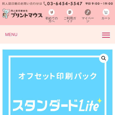
初めての
ご利用ガ
マイペー
カート
方へ
イド
ジ
MENU