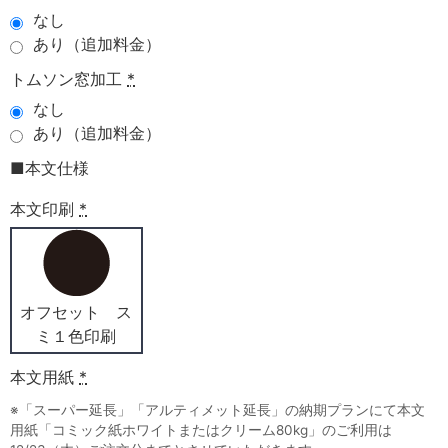
なし
あり（追加料金）
トムソン窓加工
*
なし
あり（追加料金）
■本文仕様
本文印刷
*
オフセット ス
ミ１色印刷
本文用紙
*
※「スーパー延長」「アルティメット延長」の納期プランにて本文
用紙「コミック紙ホワイトまたはクリーム80kg」のご利用は