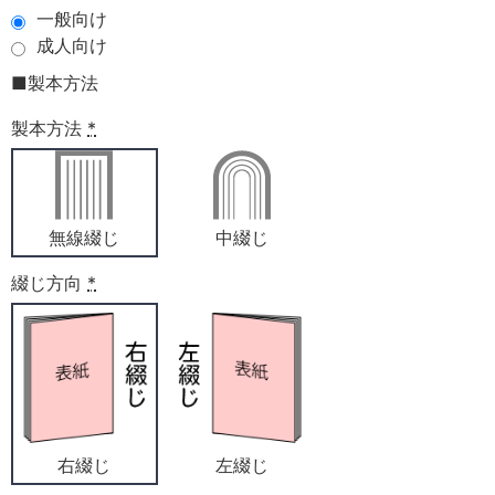
一般向け
成人向け
■製本方法
製本方法
*
無線綴じ
中綴じ
綴じ方向
*
右綴じ
左綴じ