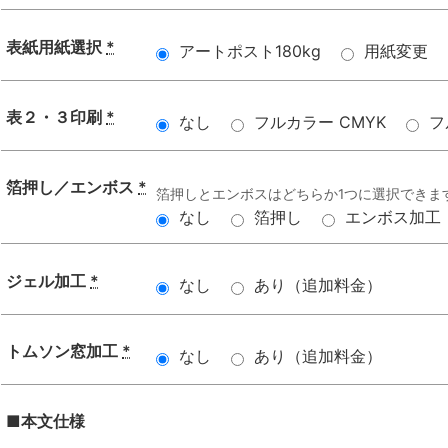
表紙用紙選択
*
アートポスト180kg
用紙変更
表２・３印刷
*
なし
フルカラー CMYK
フ
箔押し／エンボス
*
箔押しとエンボスはどちらか1つに選択できま
なし
箔押し
エンボス加工
ジェル加工
*
なし
あり（追加料金）
トムソン窓加工
*
なし
あり（追加料金）
■本文仕様