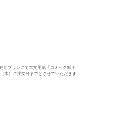
納期プランにて本文用紙「コミック紙ホ
23（木）ご注文分までとさせていただきま