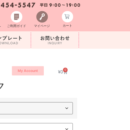
カート
へ
ご利用ガイド
マイページ
0
My Account
¥
0
ク