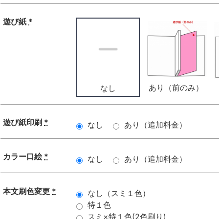
遊び紙
*
あり（前のみ）
なし
遊び紙印刷
*
なし
あり（追加料金）
カラー口絵
*
なし
あり（追加料金）
本文刷色変更
*
なし（スミ１色）
特１色
スミ×特１色(2色刷り)