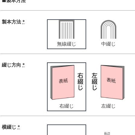
■製本方法
製本方法
*
無線綴じ
中綴じ
綴じ方向
*
右綴じ
左綴じ
横綴じ
*