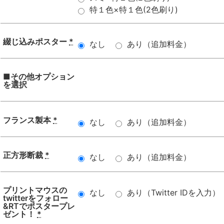
特１色×特１色(2色刷り)
綴じ込みポスター
*
なし
あり（追加料金）
■その他オプション
を選択
フランス製本
*
なし
あり（追加料金）
正方形断裁
*
なし
あり（追加料金）
プリントマウスの
なし
あり（Twitter IDを入力）
twitterをフォロー
&RTでポスタープレ
ゼント！
*