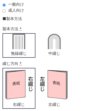
一般向け
成人向け
■製本方法
製本方法
*
無線綴じ
中綴じ
綴じ方向
*
右綴じ
左綴じ