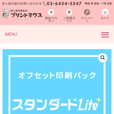
初めての
ご利用ガ
マイペー
カート
方へ
イド
ジ
MENU