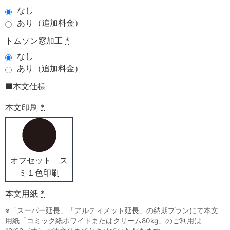
なし
あり（追加料金）
トムソン窓加工
*
なし
あり（追加料金）
■本文仕様
本文印刷
*
オフセット ス
ミ１色印刷
本文用紙
*
※「スーパー延長」「アルティメット延長」の納期プランにて本文
用紙「コミック紙ホワイトまたはクリーム80kg」のご利用は