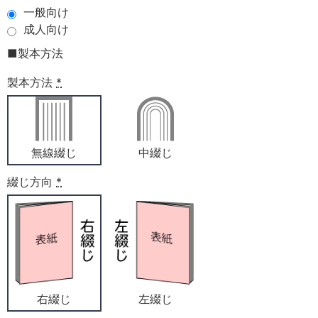
一般向け
成人向け
■製本方法
製本方法
*
無線綴じ
中綴じ
綴じ方向
*
右綴じ
左綴じ