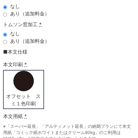
なし
あり（追加料金）
トムソン窓加工
*
なし
あり（追加料金）
■本文仕様
本文印刷
*
オフセット ス
ミ１色印刷
本文用紙
*
※「スーパー延長」「アルティメット延長」の納期プランにて本文
用紙「コミック紙ホワイトまたはクリーム80kg」のご利用は