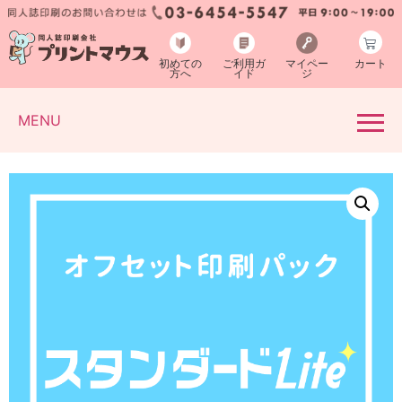
初めての
ご利用ガ
マイペー
カート
方へ
イド
ジ
MENU