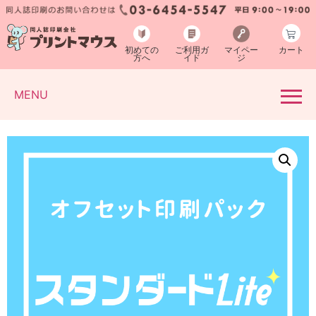
初めての
ご利用ガ
マイペー
カート
方へ
イド
ジ
MENU