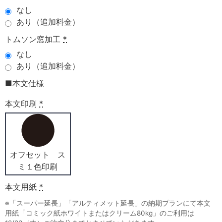
なし
あり（追加料金）
トムソン窓加工
*
なし
あり（追加料金）
■本文仕様
本文印刷
*
オフセット ス
ミ１色印刷
本文用紙
*
※「スーパー延長」「アルティメット延長」の納期プランにて本文
用紙「コミック紙ホワイトまたはクリーム80kg」のご利用は