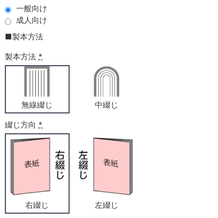
一般向け
成人向け
■製本方法
製本方法
*
無線綴じ
中綴じ
綴じ方向
*
右綴じ
左綴じ