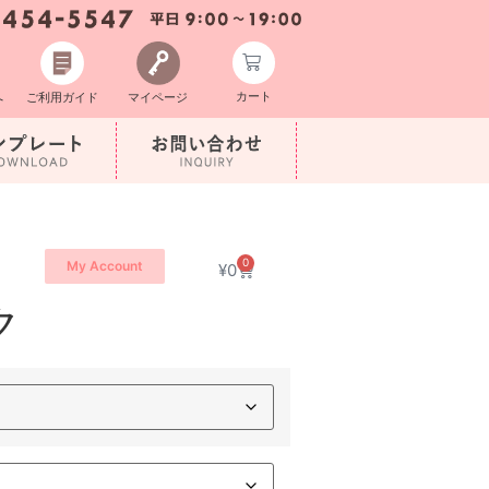
カート
へ
ご利用ガイド
マイページ
0
My Account
¥
0
ク