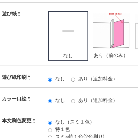
遊び紙
*
あり（前のみ）
なし
遊び紙印刷
*
なし
あり（追加料金）
カラー口絵
*
なし
あり（追加料金）
本文刷色変更
*
なし（スミ１色）
特１色
スミ×特１色(2色刷り)