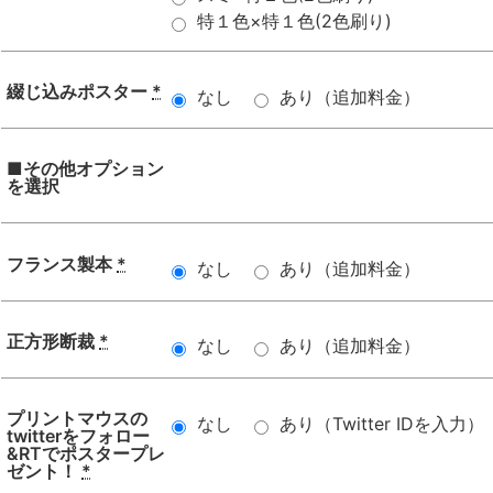
特１色×特１色(2色刷り)
綴じ込みポスター
*
なし
あり（追加料金）
■その他オプション
を選択
フランス製本
*
なし
あり（追加料金）
正方形断裁
*
なし
あり（追加料金）
プリントマウスの
なし
あり（Twitter IDを入力）
twitterをフォロー
&RTでポスタープレ
ゼント！
*