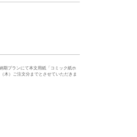
納期プランにて本文用紙「コミック紙ホ
23（木）ご注文分までとさせていただきま