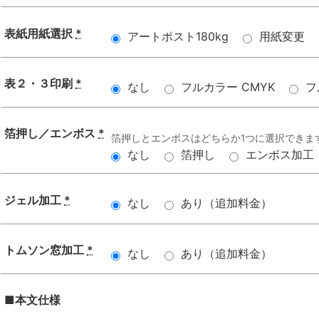
表紙用紙選択
*
アートポスト180kg
用紙変更
表２・３印刷
*
なし
フルカラー CMYK
フ
箔押し／エンボス
*
箔押しとエンボスはどちらか1つに選択できま
なし
箔押し
エンボス加工
ジェル加工
*
なし
あり（追加料金）
トムソン窓加工
*
なし
あり（追加料金）
■本文仕様