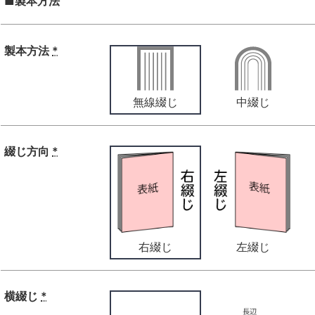
■製本方法
製本方法
*
無線綴じ
中綴じ
綴じ方向
*
右綴じ
左綴じ
横綴じ
*