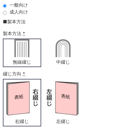
一般向け
成人向け
■製本方法
製本方法
*
無線綴じ
中綴じ
綴じ方向
*
右綴じ
左綴じ