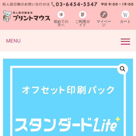
初めての
ご利用ガ
マイペー
カート
方へ
イド
ジ
MENU