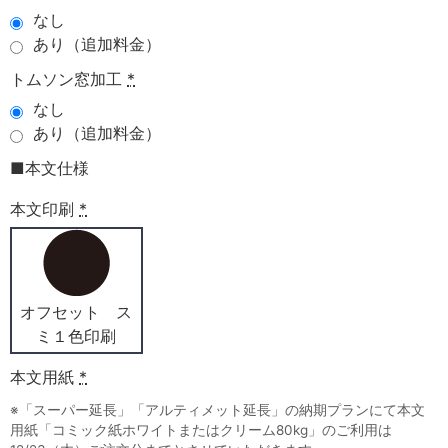
なし
あり（追加料金）
トムソン窓加工
*
なし
あり（追加料金）
■本文仕様
本文印刷
*
オフセット ス
ミ１色印刷
本文用紙
*
※「スーパー延長」「アルティメット延長」の納期プランにて本文
用紙「コミック紙ホワイトまたはクリーム80kg」のご利用は