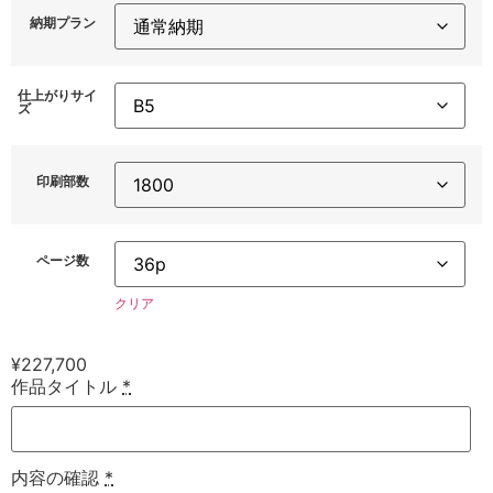
納期プラン
仕上がりサイ
ズ
印刷部数
ページ数
クリア
¥
227,700
作品タイトル
*
内容の確認
*