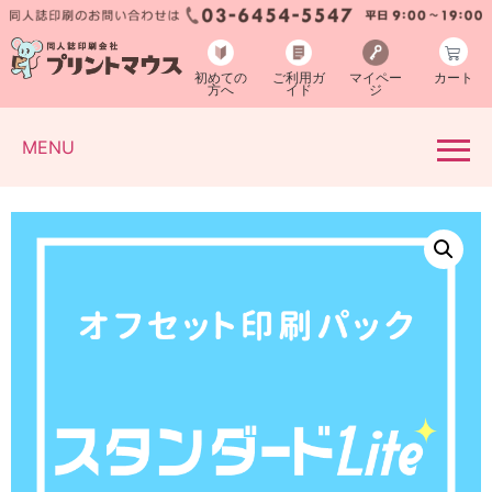
初めての
ご利用ガ
マイペー
カート
方へ
イド
ジ
MENU