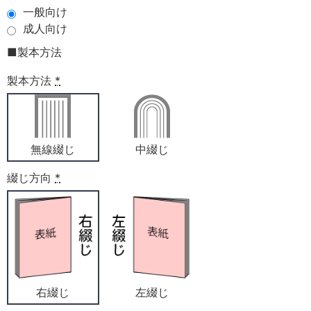
一般向け
成人向け
■製本方法
製本方法
*
無線綴じ
中綴じ
綴じ方向
*
右綴じ
左綴じ