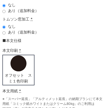
なし
あり（追加料金）
トムソン窓加工
*
なし
あり（追加料金）
■本文仕様
本文印刷
*
オフセット ス
ミ１色印刷
本文用紙
*
※「スーパー延長」「アルティメット延長」の納期プランにて本文
用紙「コミック紙ホワイトまたはクリーム80kg」のご利用は