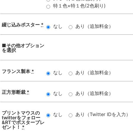
特１色×特１色(2色刷り)
綴じ込みポスター
*
なし
あり（追加料金）
■その他オプション
を選択
フランス製本
*
なし
あり（追加料金）
正方形断裁
*
なし
あり（追加料金）
プリントマウスの
なし
あり（Twitter IDを入力）
twitterをフォロー
&RTでポスタープレ
ゼント！
*