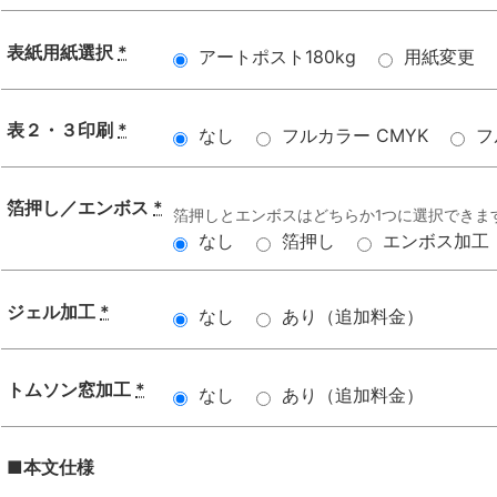
表紙用紙選択
*
アートポスト180kg
用紙変更
表２・３印刷
*
なし
フルカラー CMYK
フ
箔押し／エンボス
*
箔押しとエンボスはどちらか1つに選択できま
なし
箔押し
エンボス加工
ジェル加工
*
なし
あり（追加料金）
トムソン窓加工
*
なし
あり（追加料金）
■本文仕様