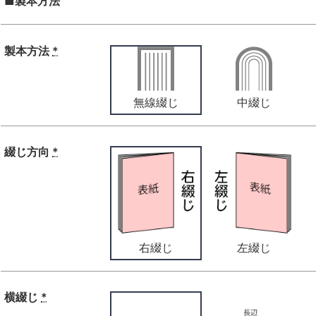
■製本方法
製本方法
*
無線綴じ
中綴じ
綴じ方向
*
右綴じ
左綴じ
横綴じ
*