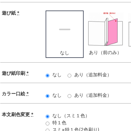
遊び紙
*
あり（前のみ）
なし
遊び紙印刷
*
なし
あり（追加料金）
カラー口絵
*
なし
あり（追加料金）
本文刷色変更
*
なし（スミ１色）
特１色
スミ×特１色(2色刷り)