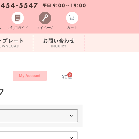
カート
へ
ご利用ガイド
マイページ
0
My Account
¥
0
ク