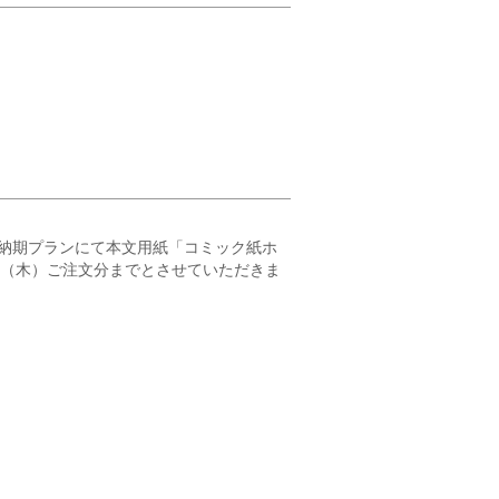
納期プランにて本文用紙「コミック紙ホ
23（木）ご注文分までとさせていただきま