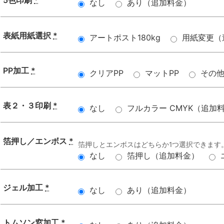
5色印刷
*
なし
あり（追加料金）
表紙用紙選択
*
アートポスト180kg
用紙変更（
PP加工
*
クリアPP
マットPP
その
表２・３印刷
*
なし
フルカラー CMYK（追加
箔押し／エンボス
*
箔押しとエンボスはどちらか1つ選択できます
なし
箔押し（追加料金）
ジェル加工
*
なし
あり（追加料金）
トムソン窓加工
*