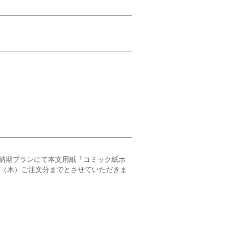
納期プランにて本文用紙「コミック紙ホ
23（木）ご注文分までとさせていただきま