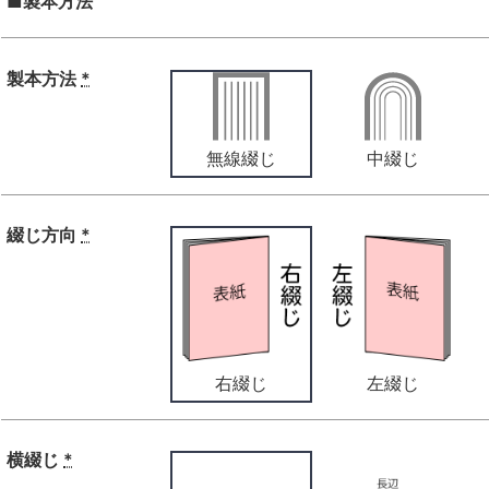
■製本方法
製本方法
*
無線綴じ
中綴じ
綴じ方向
*
右綴じ
左綴じ
横綴じ
*