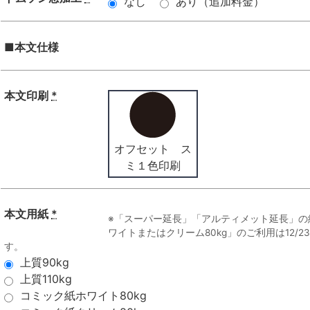
なし
あり（追加料金）
■本文仕様
本文印刷
*
オフセット ス
ミ１色印刷
本文用紙
*
※「スーパー延長」「アルティメット延長」の
ワイトまたはクリーム80kg」のご利用は12/
す。
上質90kg
上質110kg
コミック紙ホワイト80kg