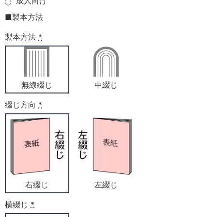
成人向け
■製本方法
製本方法
*
無線綴じ
中綴じ
綴じ方向
*
右綴じ
左綴じ
横綴じ
*