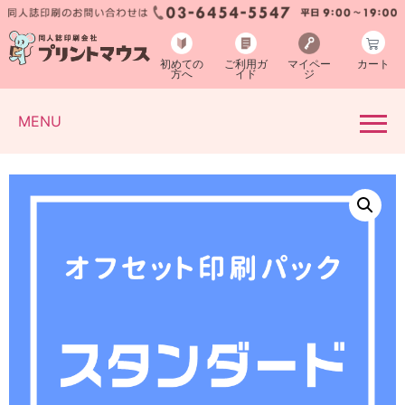
初めての
ご利用ガ
マイペー
カート
方へ
イド
ジ
MENU