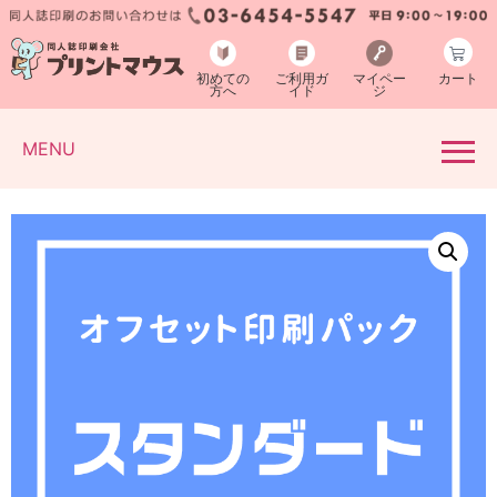
初めての
ご利用ガ
マイペー
カート
方へ
イド
ジ
MENU