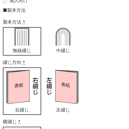
成人向け
■製本方法
製本方法
*
無線綴じ
中綴じ
綴じ方向
*
右綴じ
左綴じ
横綴じ
*