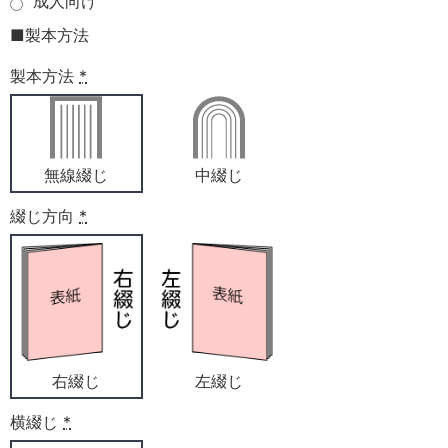
成人向け
■製本方法
製本方法
*
無線綴じ
中綴じ
綴じ方向
*
右綴じ
左綴じ
横綴じ
*