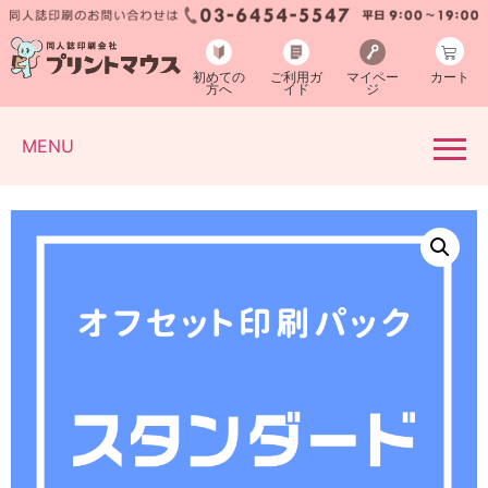
初めての
ご利用ガ
マイペー
カート
方へ
イド
ジ
MENU