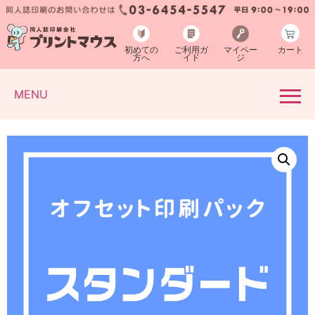
初めての
ご利用ガ
マイペー
カート
方へ
イド
ジ
MENU