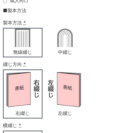
成人向け
■製本方法
製本方法
*
無線綴じ
中綴じ
綴じ方向
*
右綴じ
左綴じ
横綴じ
*