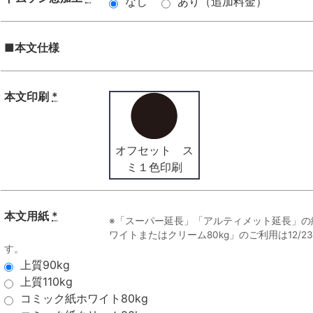
なし
あり（追加料金）
■本文仕様
本文印刷
*
オフセット ス
ミ１色印刷
本文用紙
*
※「スーパー延長」「アルティメット延長」の
ワイトまたはクリーム80kg」のご利用は12/
す。
上質90kg
上質110kg
コミック紙ホワイト80kg