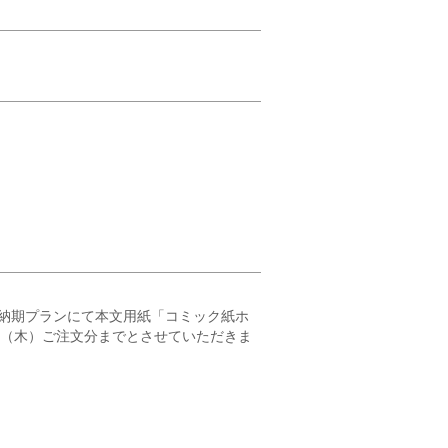
納期プランにて本文用紙「コミック紙ホ
23（木）ご注文分までとさせていただきま