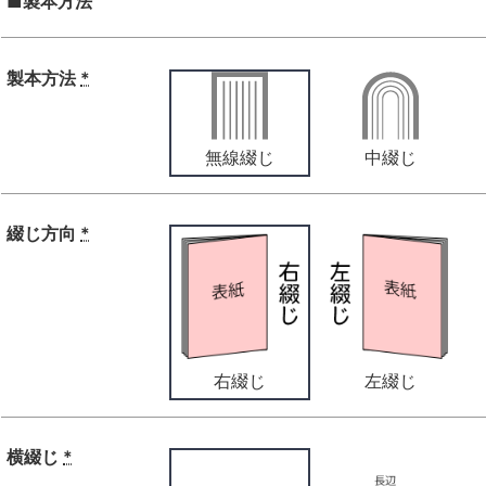
■製本方法
製本方法
*
無線綴じ
中綴じ
綴じ方向
*
右綴じ
左綴じ
横綴じ
*