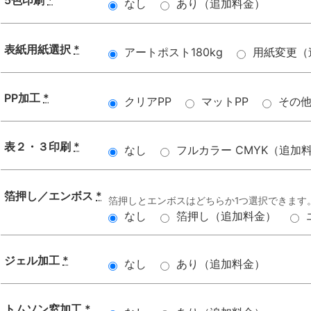
5色印刷
*
なし
あり（追加料金）
表紙用紙選択
*
アートポスト180kg
用紙変更（
PP加工
*
クリアPP
マットPP
その
表２・３印刷
*
なし
フルカラー CMYK（追加
箔押し／エンボス
*
箔押しとエンボスはどちらか1つ選択できます
なし
箔押し（追加料金）
ジェル加工
*
なし
あり（追加料金）
トムソン窓加工
*