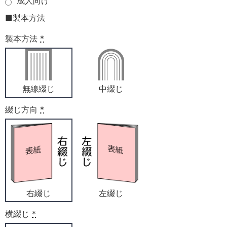
成人向け
■製本方法
製本方法
*
無線綴じ
中綴じ
綴じ方向
*
右綴じ
左綴じ
横綴じ
*