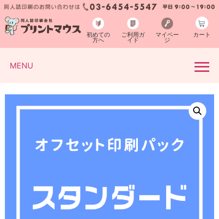
初めての
ご利用ガ
マイペー
カート
方へ
イド
ジ
MENU